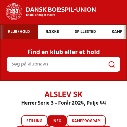
Hvad vil du søge efter?
KLUB/HOLD
RÆKKE
SPILLESTED
KAMP
INDHOLD OG NYHEDER
Find en klub eller et hold
STILLINGER, RESULTATER, KLUBBER OG
HOLD
ALSLEV SK
Herrer Serie 3 - Forår 2024, Pulje 44
STILLING
INFO
KAMPPROGRAM