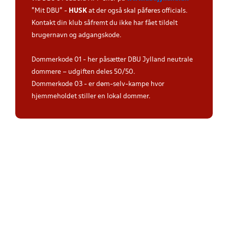
"Mit DBU" -
HUSK
at der også skal påføres officials.
Kontakt din klub såfremt du ikke har fået tildelt
brugernavn og adgangskode.
Dommerkode 01 - her påsætter DBU Jylland neutrale
dommere – udgiften deles 50/50.
Dommerkode 03 - er døm-selv-kampe hvor
hjemmeholdet stiller en lokal dommer.