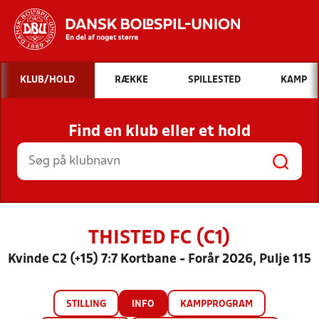
Hvad vil du søge efter?
KLUB/HOLD
RÆKKE
SPILLESTED
KAMP
INDHOLD OG NYHEDER
Find en klub eller et hold
STILLINGER, RESULTATER, KLUBBER OG
HOLD
THISTED FC (C1)
Kvinde C2 (+15) 7:7 Kortbane - Forår 2026, Pulje 115
STILLING
INFO
KAMPPROGRAM