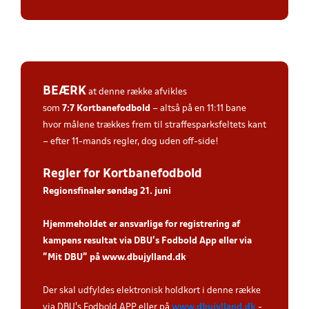
BEÆRK
at denne række afvikles
som
7:7
Kortbanefodbold
– altså på en 11:11 bane
hvor målene trækkes frem til straffesparksfeltets kant
– efter 11-mands regler, dog uden off-side!
Regler for Kortbanefodbold
Regionsfinaler søndag 21. juni
Hjemmeholdet er ansvarlige for registrering af
kampens resultat via DBU’s Fodbold App eller via
”Mit DBU” på
www.dbujylland.dk
.
Der skal udfyldes elektronisk holdkort i denne række
via DBU's Fodbold APP eller på
www.dbujylland.dk
-