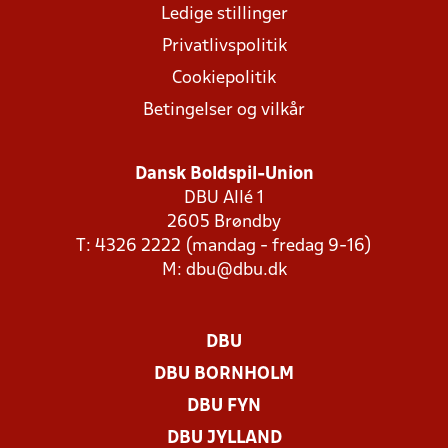
Ledige stillinger
Privatlivspolitik
Cookiepolitik
Betingelser og vilkår
Dansk Boldspil-Union
DBU Allé 1
2605 Brøndby
T: 4326 2222 (mandag - fredag 9-16)
M:
dbu@dbu.dk
DBU
DBU BORNHOLM
DBU FYN
DBU JYLLAND