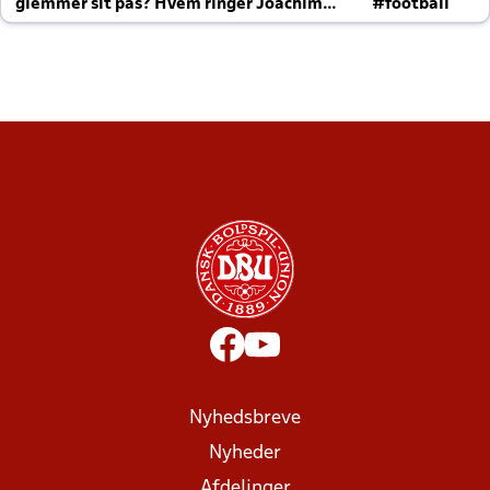
glemmer sit pas? Hvem ringer Joachim
#football
altid til efter kampe?
Nyhedsbreve
Nyheder
Afdelinger