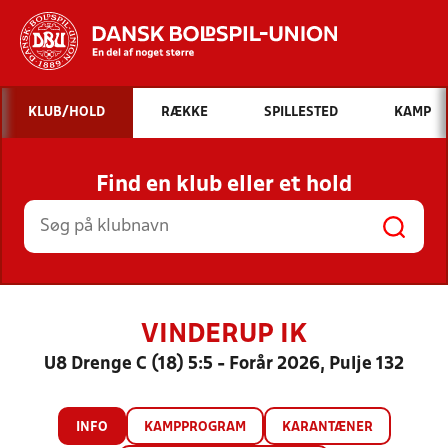
Hvad vil du søge efter?
KLUB/HOLD
RÆKKE
SPILLESTED
KAMP
INDHOLD OG NYHEDER
Find en klub eller et hold
STILLINGER, RESULTATER, KLUBBER OG
HOLD
VINDERUP IK
U8 Drenge C (18) 5:5 - Forår 2026, Pulje 132
INFO
KAMPPROGRAM
KARANTÆNER