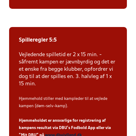
Spilleregler 5:5
Vejledende spilletid er 2 x 15 min. -
såfremt kampen er jævnbyrdig og det er
et ønske fra begge klubber, opfordrer vi
dog til at der spilles en. 3. halvleg af 1 x
15 min.
Hjemmehold stiller med kampleder til at vejlede
kampen (døm-selv-kamp).
Hjemmeholdet er ansvarlige for registrering af
kampens resultat via DBU’s Fodbold App eller via
”Mit DBU” på
www.dbujylland.dk
.