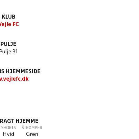
KLUB
Vejle FC
PULJE
Pulje 31
S HJEMMESIDE
vejlefc.dk
DRAGT HJEMME
SHORTS
STRØMPER
Hvid
Grøn