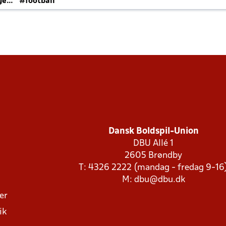
ger
#football
Dansk Boldspil-Union
DBU Allé 1
2605 Brøndby
T: 4326 2222 (mandag - fredag 9-16
M:
dbu@dbu.dk
ger
ik