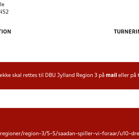
le
1452
TION
TURNERI
ke skal rettes til DBU Jylland Region 3 på
mail
eller på 
regioner/region-3/5-5/saadan-spiller-vi-foraar/u10-dr