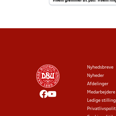
Hvem glemmer sit pas? Hvem rin
Joachim altid til efter kampe?
Nyhedsbreve
Nyheder
Afdelinger
Medarbejdere
Ledige stillin
Privatlivspolit