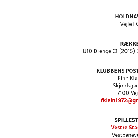
HOLDNA
Vejle F
RÆKK
U10 Drenge C1 (2015) 
KLUBBENS POS
Finn Kle
Skjoldsga
7100 Vej
fklein1972@g
SPILLES
Vestre Sta
Vestbaneve