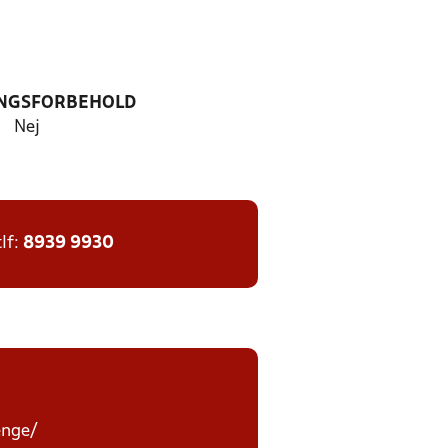
NGSFORBEHOLD
Nej
tlf:
8939 9930
enge/