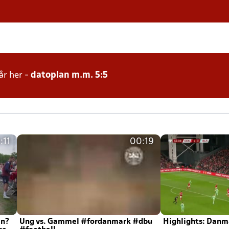
år her -
datoplan m.m. 5:5
:11
00:19
en?
Ung vs. Gammel #fordanmark #dbu
Highlights: Danma