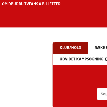
OM DBU
DBU TV
FANS & BILLETTER
KLUB/HOLD
RÆKK
UDVIDET KAMPSØGNING