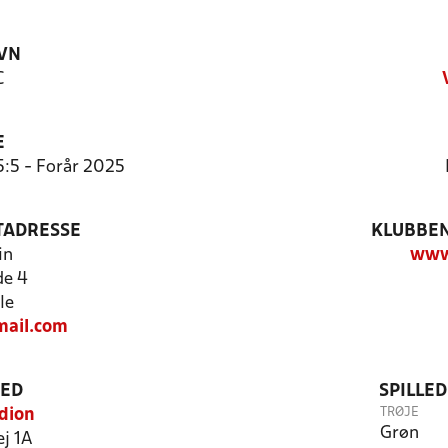
VN
C
E
5:5 - Forår 2025
TADRESSE
KLUBBEN
in
www.
de 4
le
mail.com
TED
SPILLE
TRØJE
dion
Grøn
j 1A