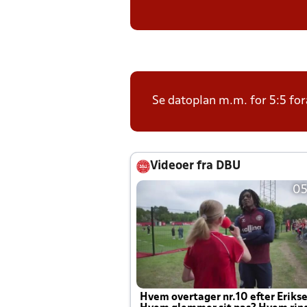
Se datoplan m.m. for 5:5 for
Videoer fra DBU
05
Hvem overtager nr.10 efter Eriks