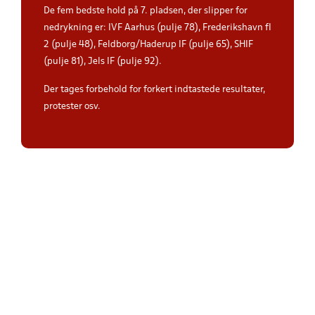
De fem bedste hold på 7. pladsen, der slipper for
nedrykning er: IVF Aarhus (pulje 78), Frederikshavn fI
2 (pulje 48), Feldborg/Haderup IF (pulje 65), SHIF
(pulje 81), Jels IF (pulje 92).
Der tages forbehold for forkert indtastede resultater,
protester osv.