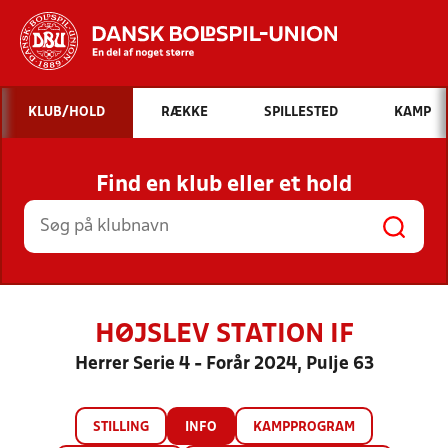
Hvad vil du søge efter?
KLUB/HOLD
RÆKKE
SPILLESTED
KAMP
INDHOLD OG NYHEDER
Find en klub eller et hold
STILLINGER, RESULTATER, KLUBBER OG
HOLD
HØJSLEV STATION IF
Herrer Serie 4 - Forår 2024, Pulje 63
STILLING
INFO
KAMPPROGRAM