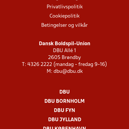
Privatlivspolitik
Cookiepolitik
Betingelser og vilkår
Dansk Boldspil-Union
DBU Allé 1
2605 Brøndby
T: 4326 2222 (mandag - fredag 9-16)
M:
dbu@dbu.dk
DBU
DBU BORNHOLM
DBU FYN
DBU JYLLAND