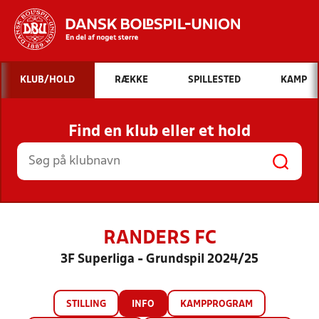
Hvad vil du søge efter?
KLUB/HOLD
RÆKKE
SPILLESTED
KAMP
INDHOLD OG NYHEDER
Find en klub eller et hold
STILLINGER, RESULTATER, KLUBBER OG
HOLD
RANDERS FC
3F Superliga - Grundspil 2024/25
STILLING
INFO
KAMPPROGRAM