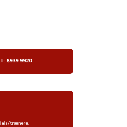
tlf:
8939 9920
ials/trænere.