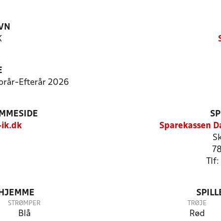
VN
K
E
Forår-Efterår 2026
EMMESIDE
SP
ik.dk
Sparekassen D
Sk
78
Tlf
 HJEMME
SPIL
STRØMPER
TRØJE
Blå
Rød