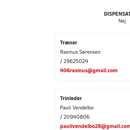
DISPENSA
Nej
Træner
Rasmus Sørensen
/ 29625024
406rasmus@gmail.com
Trinleder
Pauli Vendelbo
/ 20940806
paulivendelbo28@gmail.co