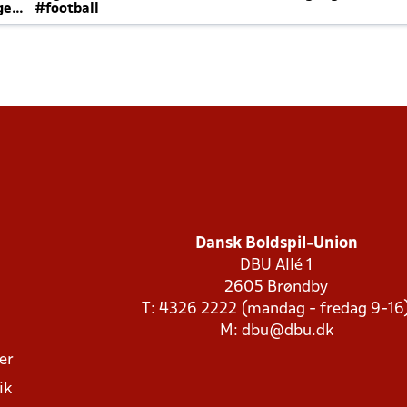
ger
#football
Dansk Boldspil-Union
DBU Allé 1
2605 Brøndby
T: 4326 2222 (mandag - fredag 9-16
M:
dbu@dbu.dk
ger
ik