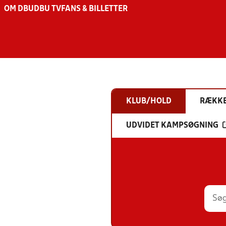
OM DBU
DBU TV
FANS & BILLETTER
KLUB/HOLD
RÆKK
UDVIDET KAMPSØGNING