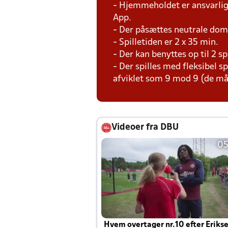
- Hjemmeholdet er ansvarlig 
App.
- Der påsættes neutrale do
- Spilletiden er 2 x 35 min.
- Der kan benyttes op til 2 s
- Der spilles med fleksibel s
afviklet som 9 mod 9 (de må
Videoer fra DBU
05
Hvem overtager nr.10 efter Eriks