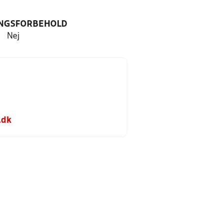
NGSFORBEHOLD
Nej
.dk