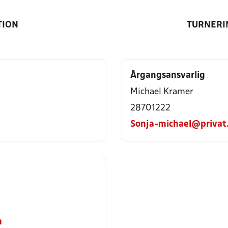
TION
TURNERI
Årgangsansvarlig
Michael Kramer
28701222
Sonja-michael@privat
m