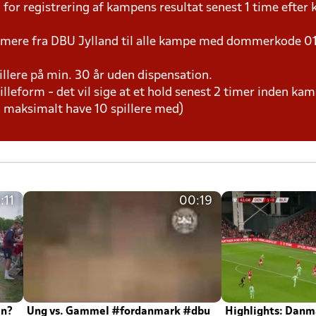
for registrering af kampens resultat senest 1 time efte
mmere fra DBU Jylland til alle kampe med dommerkode 0
pillere på min. 30 år uden dispensation.
pilleform - det vil sige at et hold senest 2 timer inden k
 maksimalt have 10 spillere med)
:11
00:19
en?
Ung vs. Gammel #fordanmark #dbu
Highlights: Danma