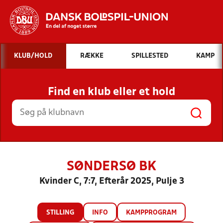
Hvad vil du søge efter?
KLUB/HOLD
RÆKKE
SPILLESTED
KAMP
INDHOLD OG NYHEDER
Find en klub eller et hold
STILLINGER, RESULTATER, KLUBBER OG
HOLD
SØNDERSØ BK
Kvinder C, 7:7, Efterår 2025, Pulje 3
STILLING
INFO
KAMPPROGRAM