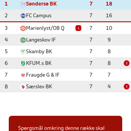
1
Søndersø BK
7
18
2
FC Campus
7
16
3
Marienlyst/OB Q
7
10
i
4
Langeskov IF
7
9
5
Skamby BK
7
8
6
KFUM.s BK
7
8
!
7
Fraugde G & IF
7
7
8
Særslev BK
7
4
!
Spørgsmål omkring denne række skal