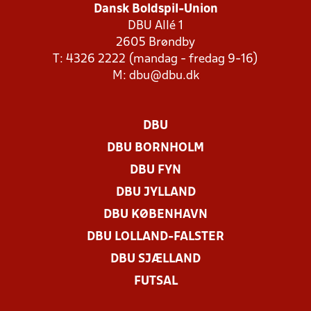
Dansk Boldspil-Union
DBU Allé 1
2605 Brøndby
T: 4326 2222 (mandag - fredag 9-16)
M:
dbu@dbu.dk
DBU
DBU BORNHOLM
DBU FYN
DBU JYLLAND
DBU KØBENHAVN
DBU LOLLAND-FALSTER
DBU SJÆLLAND
FUTSAL