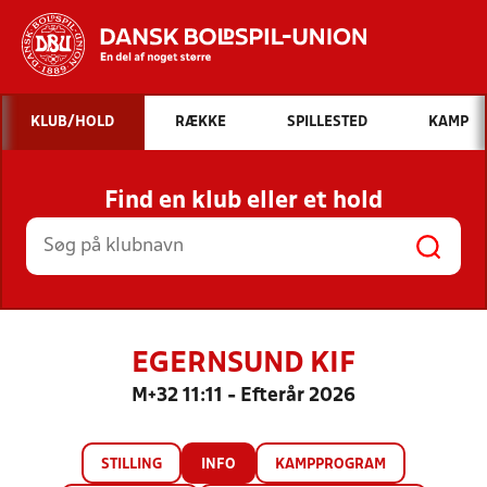
Hvad vil du søge efter?
KLUB/HOLD
RÆKKE
SPILLESTED
KAMP
INDHOLD OG NYHEDER
Find en klub eller et hold
STILLINGER, RESULTATER, KLUBBER OG
HOLD
EGERNSUND KIF
M+32 11:11 - Efterår 2026
STILLING
INFO
KAMPPROGRAM