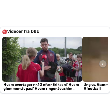
Videoer fra DBU
Hvem overtager nr.10 efter Eriksen? Hvem
Ung vs. Gamm
glemmer sit pas? Hvem ringer Joachim
#football
altid til efter kampe?