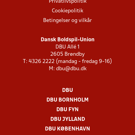
Privatlivspolitik
Cookiepolitik
Betingelser og vilkår
Dansk Boldspil-Union
DBU Allé 1
2605 Brøndby
T: 4326 2222 (mandag - fredag 9-16)
M:
dbu@dbu.dk
DBU
DBU BORNHOLM
DBU FYN
DBU JYLLAND
DBU KØBENHAVN