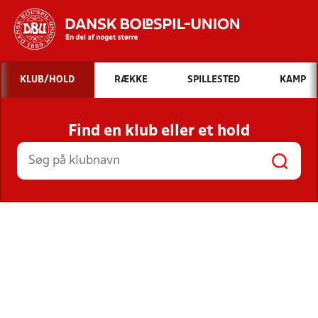
Hvad vil du søge efter?
KLUB/HOLD
RÆKKE
SPILLESTED
KAMP
INDHOLD OG NYHEDER
Find en klub eller et hold
STILLINGER, RESULTATER, KLUBBER OG
HOLD