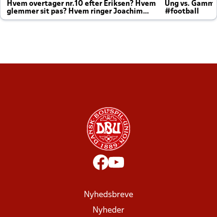
Hvem overtager nr.10 efter Eriksen? Hvem
Ung vs. Gamm
glemmer sit pas? Hvem ringer Joachim
#football
altid til efter kampe?
Nyhedsbreve
Nyheder