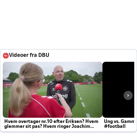
Videoer fra DBU
Hvem overtager nr.10 efter Eriksen? Hvem
Ung vs. Gamm
glemmer sit pas? Hvem ringer Joachim
#football
altid til efter kampe?