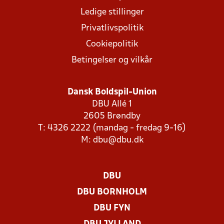
Ledige stillinger
Privatlivspolitik
Cookiepolitik
Betingelser og vilkår
Dansk Boldspil-Union
DBU Allé 1
2605 Brøndby
T: 4326 2222 (mandag - fredag 9-16)
M:
dbu@dbu.dk
DBU
DBU BORNHOLM
DBU FYN