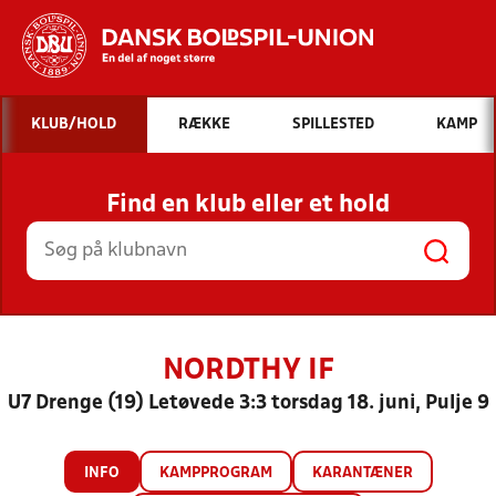
Hvad vil du søge efter?
KLUB/HOLD
RÆKKE
SPILLESTED
KAMP
INDHOLD OG NYHEDER
Find en klub eller et hold
STILLINGER, RESULTATER, KLUBBER OG
HOLD
NORDTHY IF
U7 Drenge (19) Letøvede 3:3 torsdag 18. juni, Pulje 9
INFO
KAMPPROGRAM
KARANTÆNER