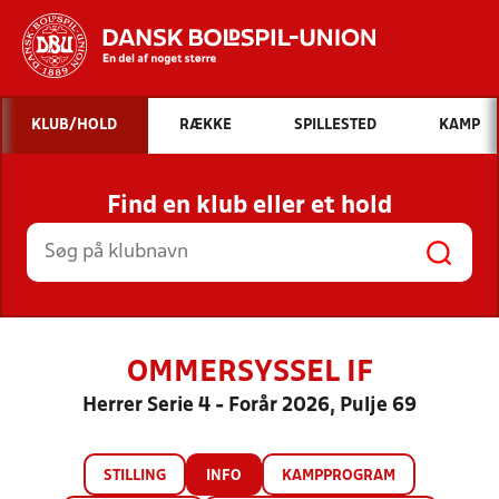
Hvad vil du søge efter?
KLUB/HOLD
RÆKKE
SPILLESTED
KAMP
INDHOLD OG NYHEDER
Find en klub eller et hold
STILLINGER, RESULTATER, KLUBBER OG
HOLD
OMMERSYSSEL IF
Herrer Serie 4 - Forår 2026, Pulje 69
STILLING
INFO
KAMPPROGRAM