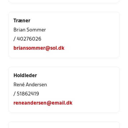
Træner
Brian Sommer
/ 40276026
briansommer@sol.dk
Holdleder
René Andersen
/ 51862419
reneandersen@email.dk