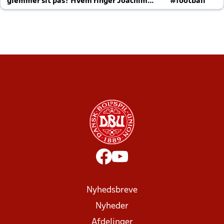
glemmer sit pas? Hvem ringer Joachim
#football
altid til efter kampe?
Nyhedsbreve
Nyheder
Afdelinger