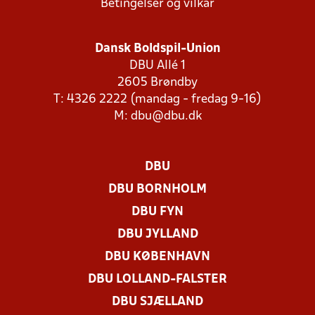
Betingelser og vilkår
Dansk Boldspil-Union
DBU Allé 1
2605 Brøndby
T: 4326 2222 (mandag - fredag 9-16)
M:
dbu@dbu.dk
DBU
DBU BORNHOLM
DBU FYN
DBU JYLLAND
DBU KØBENHAVN
DBU LOLLAND-FALSTER
DBU SJÆLLAND