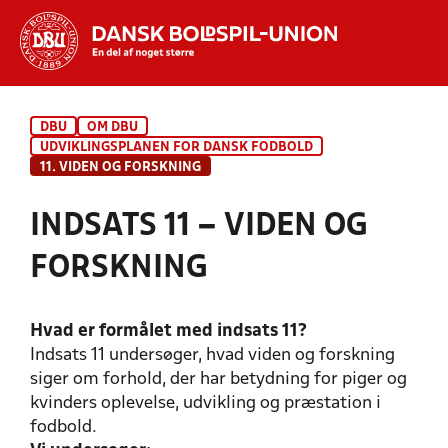
Hvad vil du søge efter?
DBU
OM DBU
INDHOLD OG NYHEDER
UDVIKLINGSPLANEN FOR DANSK FODBOLD
11. VIDEN OG FORSKNING
STILLINGER, RESULTATER, KLUBBER OG
HOLD
INDSATS 11 – VIDEN OG
FORSKNING
Hvad er formålet med indsats 11?
Indsats 11 undersøger, hvad viden og forskning
siger om forhold, der har betydning for piger og
kvinders oplevelse, udvikling og præstation i
fodbold.