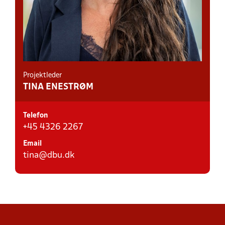
Projektleder
TINA ENESTRØM
Telefon
+45 4326 2267
Email
tina@dbu.dk