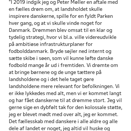
“I 2019 indgik jeg og Peter Møller en aftale med
en fælles drøm om, at landsholdet skulle
inspirere danskerne, spille for en fyldt Parken
hver gang, og at vi skulle vinde noget for
Danmark.
Drømmen blev omsat til en klar og
tydelig strategi, hvor vi bl.a. ville videreudvikle
på ambitiøse infrastrukturplaner for
fodbolddanmark. Bryde søjler ned internt og
sætte skibe i søen, som vil kunne løfte danske
fodbold mange år ud i fremtiden. Vi drømte om
at bringe børnene og de unge tættere på
landsholdene og i det hele taget gøre
landsholdene mere relevant for befolkningen. Vi
er ikke lykkedes med alt, men vi er kommet langt
og har fået danskerne til at drømme stort. Jeg vil
gerne sige en dybfølt tak for den kolossale støtte,
jeg er blevet mødt med over alt, jeg er kommet.
Det fællesskab med danskere i alle aldre og alle
dele af landet er noget, jeg altid vil huske og