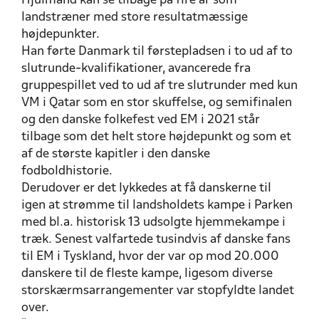
Hjulmand kan se tilbage på fire år som
landstræner med store resultatmæssige
højdepunkter.
Han førte Danmark til førstepladsen i to ud af to
slutrunde-kvalifikationer, avancerede fra
gruppespillet ved to ud af tre slutrunder med kun
VM i Qatar som en stor skuffelse, og semifinalen
og den danske folkefest ved EM i 2021 står
tilbage som det helt store højdepunkt og som et
af de største kapitler i den danske
fodboldhistorie.
Derudover er det lykkedes at få danskerne til
igen at strømme til landsholdets kampe i Parken
med bl.a. historisk 13 udsolgte hjemmekampe i
træk. Senest valfartede tusindvis af danske fans
til EM i Tyskland, hvor der var op mod 20.000
danskere til de fleste kampe, ligesom diverse
storskærmsarrangementer var stopfyldte landet
over.