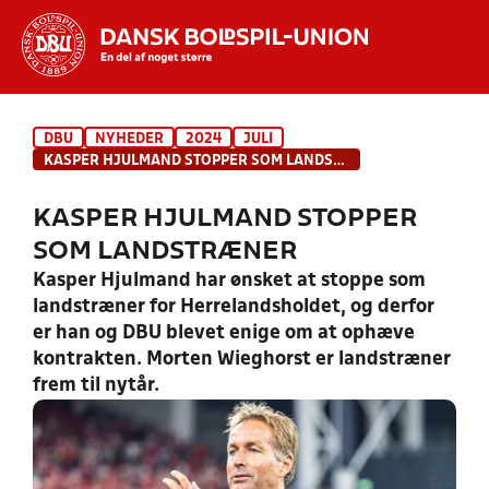
Hvad vil du søge efter?
DBU
NYHEDER
2024
JULI
INDHOLD OG NYHEDER
KASPER HJULMAND STOPPER SOM LANDSTRÆNER
STILLINGER, RESULTATER, KLUBBER OG
KASPER HJULMAND STOPPER
HOLD
SOM LANDSTRÆNER
Kasper Hjulmand har ønsket at stoppe som
landstræner for Herrelandsholdet, og derfor
er han og DBU blevet enige om at ophæve
kontrakten. Morten Wieghorst er landstræner
frem til nytår.