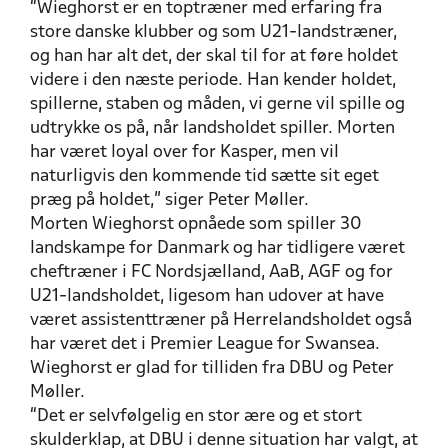
“Wieghorst er en toptræner med erfaring fra
store danske klubber og som U21-landstræner,
og han har alt det, der skal til for at føre holdet
videre i den næste periode.
Han kender holdet,
spillerne, staben og måden, vi gerne vil spille og
udtrykke os på, når landsholdet spiller. Morten
har været loyal over for Kasper, men vil
naturligvis den kommende tid sætte sit eget
præg på holdet
,” siger Peter Møller.
Morten Wieghorst opnåede som spiller 30
landskampe for Danmark og har tidligere været
cheftræner i FC Nordsjælland, AaB, AGF og for
U21-landsholdet, ligesom han udover at have
været assistenttræner på Herrelandsholdet også
har været det i Premier League for Swansea.
Wieghorst er glad for tilliden fra DBU og Peter
Møller.
“Det er selvfølgelig en stor ære og et stort
skulderklap, at DBU i denne situation har valgt, at