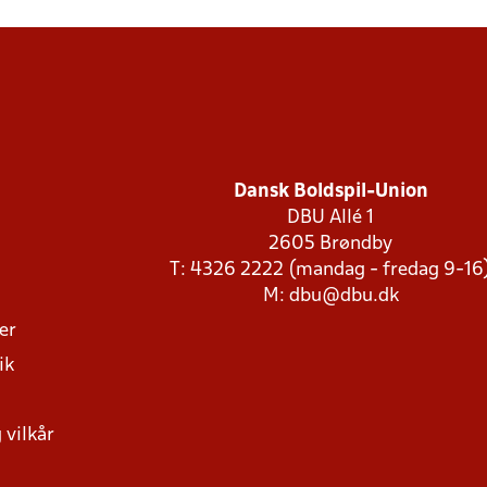
Dansk Boldspil-Union
DBU Allé 1
2605 Brøndby
T: 4326 2222 (mandag - fredag 9-16
M:
dbu@dbu.dk
ger
ik
 vilkår