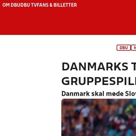
OM DBU
DBU TV
FANS & BILLETTER
DBU
DANMARKS T
GRUPPESPIL
Danmark skal møde Slove