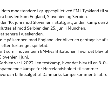
ldets modstandere i gruppespillet ved EM i Tyskland til
ra bowlen kom England, Slovenien og Serbien.
en 16. juni mod Slovenien i Stuttgart, anden kamp den 2
sluttes af mod Serbien den 25. juni i München.
ret senere i weekenden.
 øje på kampen mod England, der bliver en gentagelse af s
fter forlænget spilletid.
 som i november i EM-kvalifikationen, hvor det blev til 
Slovenien i juni.
bien var i 2022 i en testkamp, hvor det blev til en 3-0-s
le spændende kampe for Herrelandsholdet til sommer.
vordan billetsalget til Danmarks kampe kommer til at fo