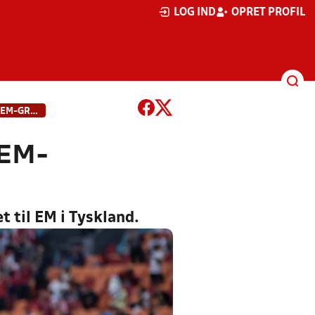
LOG IND
OPRET PROFIL
DANMARKS TRE MODSTANDERE TIL EM-GRUPPESPILLET ER FUNDET
EM-
 til EM i Tyskland.