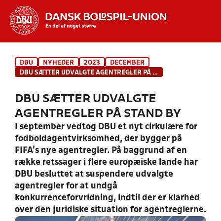
Hvad vil du søge efter?
DBU
NYHEDER
2023
DECEMBER
INDHOLD OG NYHEDER
DBU SÆTTER UDVALGTE AGENTREGLER PÅ STAND BY
STILLINGER, RESULTATER, KLUBBER OG
DBU SÆTTER UDVALGTE
HOLD
AGENTREGLER PÅ STAND BY
I september vedtog DBU et nyt cirkulære for
fodboldagentvirksomhed, der bygger på
FIFA's nye agentregler. På baggrund af en
række retssager i flere europæiske lande har
DBU besluttet at suspendere udvalgte
agentregler for at undgå
konkurrenceforvridning, indtil der er klarhed
over den juridiske situation for agentreglerne.