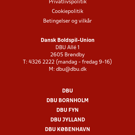
Privatlivspolitik
Cookiepolitik
Betingelser og vilkår
Dansk Boldspil-Union
DBU Allé 1
2605 Brøndby
T: 4326 2222 (mandag - fredag 9-16)
M:
dbu@dbu.dk
DBU
DBU BORNHOLM
DBU FYN
DBU JYLLAND
DBU KØBENHAVN