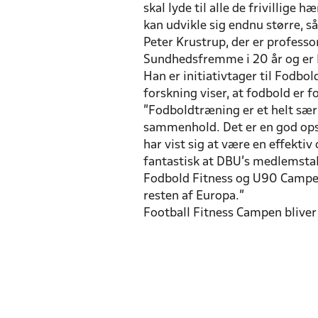
skal lyde til alle de frivillige
kan udvikle sig endnu større, s
Peter Krustrup, der er professo
Sundhedsfremme i 20 år og er l
Han er initiativtager til Fod
forskning viser, at fodbold er 
”Fodboldtræning er et helt sæ
sammenhold. Det er en god opsk
har vist sig at være en effekti
fantastisk at DBU’s medlemstal
Fodbold Fitness og U90 Campen
resten af Europa.”
Football Fitness Campen bliver