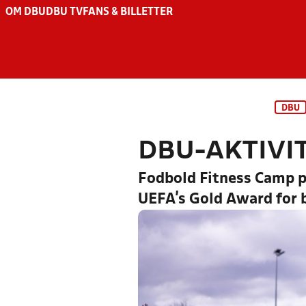
OM DBU
DBU TV
FANS & BILLETTER
DBU
DBU-AKTIVI
Fodbold Fitness Camp p
UEFA’s Gold Award for b