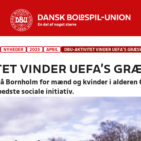
NYHEDER
2023
APRIL
TET VINDER UEFA’S GR
å Bornholm for mænd og kvinder i alderen 
edste sociale initiativ.