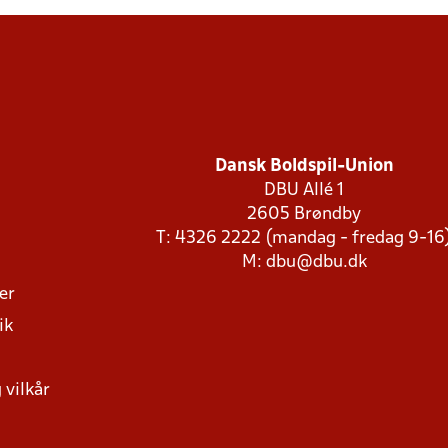
Dansk Boldspil-Union
DBU Allé 1
2605 Brøndby
T: 4326 2222 (mandag - fredag 9-16
M:
dbu@dbu.dk
ger
ik
 vilkår