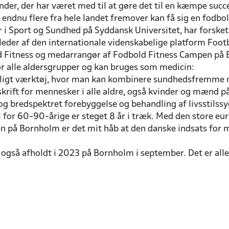
 hænder, der har været med til at gøre det til en kæmpe succe
å endnu flere fra hele landet fremover kan få sig en fodb
r i Sport og Sundhed på Syddansk Universitet, har forske
eder af den internationale videnskabelige platform Footb
bold Fitness og medarrangør af Fodbold Fitness Campen p
for alle aldersgrupper og kan bruges som medicin:
rligt værktøj, hvor man kan kombinere sundhedsfremme me
rift for mennesker i alle aldre, også kvinder og mænd på
v og bredspektret forebyggelse og behandling af livsstils
 for 60-90-årige er steget 8 år i træk. Med den store eu
 på Bornholm er det mit håb at den danske indsats for 
 også afholdt i 2023 på Bornholm i september. Det er all