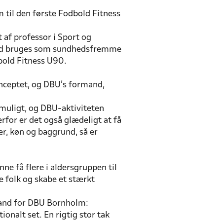
 til den første Fodbold Fitness
af professor i Sport og
bold bruges som sundhedsfremme
dbold Fitness U90.
nceptet, og DBU’s formand,
 muligt, og DBU-aktiviteten
rfor er det også glædeligt at få
er, køn og baggrund, så er
ne få flere i aldersgruppen til
e folk og skabe et stærkt
rmand for DBU Bornholm:
ionalt set. En rigtig stor tak