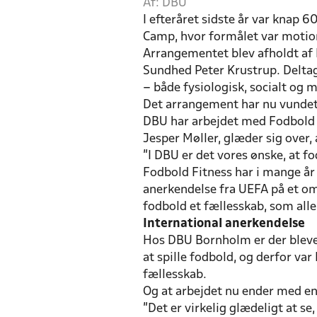
Af: DBU
I efteråret sidste år var knap
Camp, hvor formålet var motio
Arrangementet blev afholdt af
Sundhed Peter Krustrup. Delta
– både fysiologisk, socialt og 
Det arrangement har nu vunde
DBU har arbejdet med Fodbold 
Jesper Møller, glæder sig over, 
”I DBU er det vores ønske, at 
Fodbold Fitness har i mange år 
anerkendelse fra UEFA på et områ
fodbold et fællesskab, som alle
International anerkendelse
Hos DBU Bornholm er der blevet 
at spille fodbold, og derfor va
fællesskab.
Og at arbejdet nu ender med en
”Det er virkelig glædeligt at se