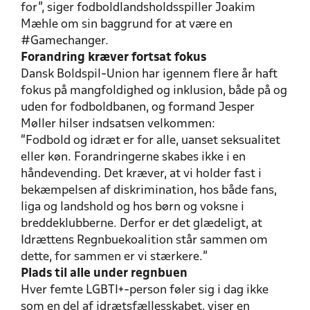
for”, siger fodboldlandsholdsspiller Joakim
Mæhle om sin baggrund for at være en
#Gamechanger.
Forandring kræver fortsat fokus
Dansk Boldspil-Union har igennem flere år haft
fokus på mangfoldighed og inklusion, både på og
uden for fodboldbanen, og formand Jesper
Møller hilser indsatsen velkommen:
“Fodbold og idræt er for alle, uanset seksualitet
eller køn. Forandringerne skabes ikke i en
håndevending. Det kræver, at vi holder fast i
bekæmpelsen af diskrimination, hos både fans,
liga og landshold og hos børn og voksne i
breddeklubberne. Derfor er det glædeligt, at
Idrættens Regnbuekoalition står sammen om
dette, for sammen er vi stærkere.”
Plads til alle under regnbuen
Hver femte LGBTI+-person føler sig i dag ikke
som en del af idrætsfællesskabet, viser en