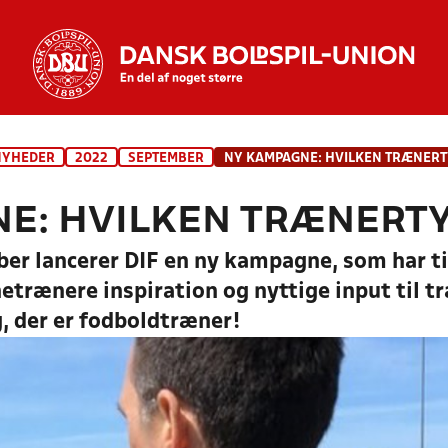
NYHEDER
2022
SEPTEMBER
E: HVILKEN TRÆNERTY
er lancerer DIF en ny kampagne, som har til
trænere inspiration og nyttige input til tr
g, der er fodboldtræner!