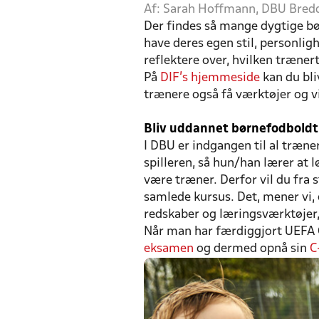
Af: Sarah Hoffmann, DBU Bred
Der findes så mange dygtige bø
have deres egen stil, personli
reflektere over, hvilken trænert
På
DIF’s hjemmeside
kan du bli
trænere også få værktøjer og v
Bliv uddannet børnefodbold
I DBU er indgangen til al træn
spilleren, så hun/han lærer at lø
være træner. Derfor vil du fra 
samlede kursus. Det, mener vi, 
redskaber og læringsværktøjer,
Når man har færdiggjort UEFA 
eksamen
og dermed opnå sin
C