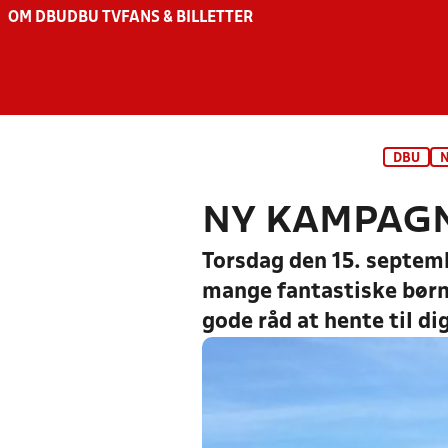
OM DBU
DBU TV
FANS & BILLETTER
DBU
NY KAMPAGN
Torsdag den 15. septemb
mange fantastiske børne
gode råd at hente til di