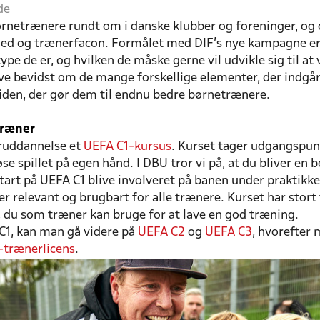
de
rnetrænere rundt om i danske klubber og foreninger, og 
ghed og trænerfacon. Formålet med DIF's nye kampagne er 
ype de er, og hvilken de måske gerne vil udvikle sig til at
ve bevidst om de mange forskellige elementer, der indgå
iden, der gør dem til endnu bedre børnetrænere.
træner
eruddannelse et
UEFA C1-kursus
. Kurset tager udgangspun
se spillet på egen hånd. I DBU tror vi på, at du bliver en b
start på UEFA C1 blive involveret på banen under praktikke
er relevant og brugbart for alle trænere. Kurset har sto
 du som træner kan bruge for at lave en god træning.
C1, kan man gå videre på
UEFA C2
og
UEFA C3
, hvorefter
-trænerlicens
.