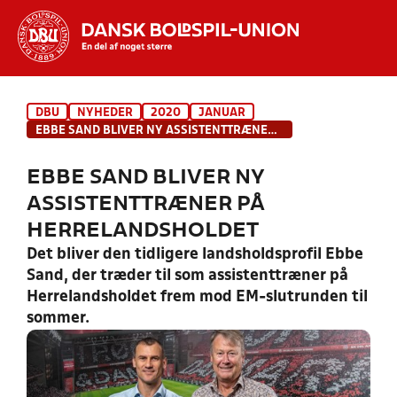
Hvad vil du søge efter?
DBU
NYHEDER
2020
JANUAR
INDHOLD OG NYHEDER
EBBE SAND BLIVER NY ASSISTENTTRÆNER PÅ HERRELANDSHOLDET
STILLINGER, RESULTATER, KLUBBER OG
EBBE SAND BLIVER NY
HOLD
ASSISTENTTRÆNER PÅ
HERRELANDSHOLDET
Det bliver den tidligere landsholdsprofil Ebbe
Sand, der træder til som assistenttræner på
Herrelandsholdet frem mod EM-slutrunden til
sommer.