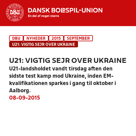
Hvad vil du søge efter?
DBU
NYHEDER
2015
SEPTEMBER
INDHOLD OG NYHEDER
U21: VIGTIG SEJR OVER UKRAINE
STILLINGER, RESULTATER, KLUBBER OG
U21: VIGTIG SEJR OVER UKRAINE
HOLD
U21-landsholdet vandt tirsdag aften den
sidste test kamp mod Ukraine, inden EM-
kvalifikationen sparkes i gang til oktober i
Aalborg.
08-09-2015