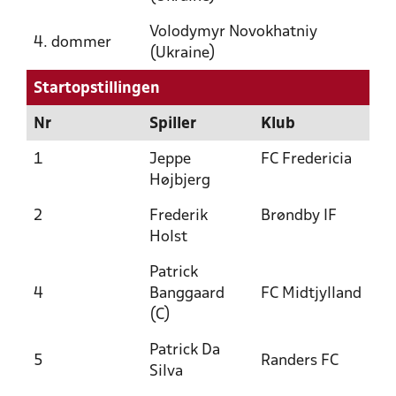
Volodymyr Novokhatniy
4. dommer
(Ukraine)
Startopstillingen
Nr
Spiller
Klub
1
Jeppe
FC Fredericia
Højbjerg
2
Frederik
Brøndby IF
Holst
Patrick
4
Banggaard
FC Midtjylland
(C)
Patrick Da
5
Randers FC
Silva