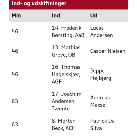
Ind- og udskiftninger
Min
Ind
Ud
14. Frederik
Lucas
46
Børsting, AaB
Andersen
13. Mathias
46
Casper Nielsen
Greve, OB
16. Thomas
Jeppe
46
Hagelskjær,
Højbjerg
AGF
17. Joachim
Andreas
63
Andersen,
Maxsø
Twente
8. Morten
Patrick Da
63
Beck, ACH
Silva