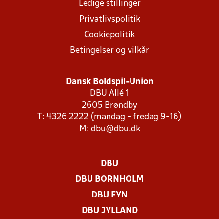
Ledige stillinger
Privatlivspolitik
Cookiepolitik
Betingelser og vilkår
Dansk Boldspil-Union
DBU Allé 1
2605 Brøndby
T: 4326 2222 (mandag - fredag 9-16)
M:
dbu@dbu.dk
DBU
DBU BORNHOLM
DBU FYN
DBU JYLLAND