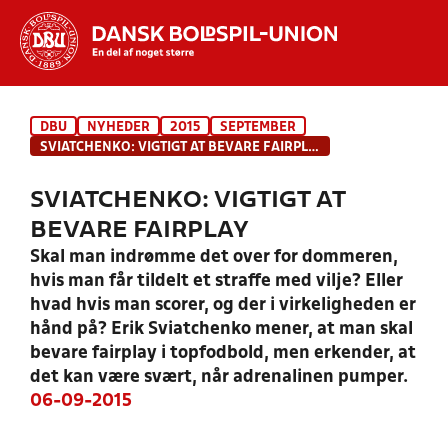
Hvad vil du søge efter?
DBU
NYHEDER
2015
SEPTEMBER
INDHOLD OG NYHEDER
SVIATCHENKO: VIGTIGT AT BEVARE FAIRPLAY
STILLINGER, RESULTATER, KLUBBER OG
SVIATCHENKO: VIGTIGT AT
HOLD
BEVARE FAIRPLAY
Skal man indrømme det over for dommeren,
hvis man får tildelt et straffe med vilje? Eller
hvad hvis man scorer, og der i virkeligheden er
hånd på? Erik Sviatchenko mener, at man skal
bevare fairplay i topfodbold, men erkender, at
det kan være svært, når adrenalinen pumper.
06-09-2015