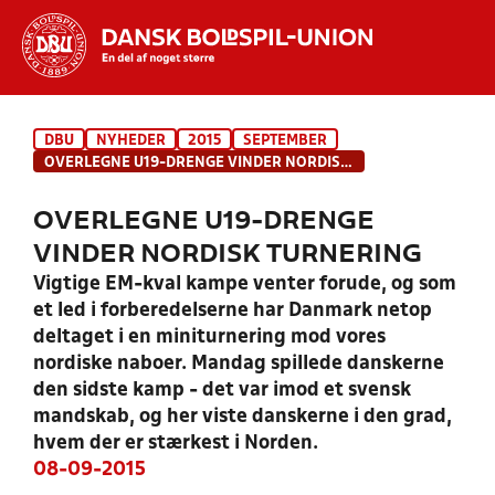
Hvad vil du søge efter?
DBU
NYHEDER
2015
SEPTEMBER
INDHOLD OG NYHEDER
OVERLEGNE U19-DRENGE VINDER NORDISK TURNERING
STILLINGER, RESULTATER, KLUBBER OG
OVERLEGNE U19-DRENGE
HOLD
VINDER NORDISK TURNERING
Vigtige EM-kval kampe venter forude, og som
et led i forberedelserne har Danmark netop
deltaget i en miniturnering mod vores
nordiske naboer. Mandag spillede danskerne
den sidste kamp - det var imod et svensk
mandskab, og her viste danskerne i den grad,
hvem der er stærkest i Norden.
08-09-2015