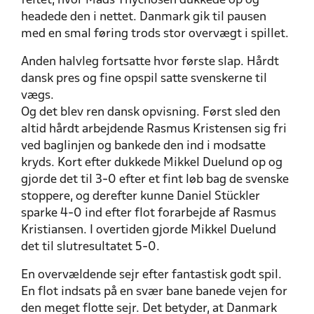
feltet, hvor Mads Thychosen dukkede op og
headede den i nettet. Danmark gik til pausen
med en smal føring trods stor overvægt i spillet.
Anden halvleg fortsatte hvor første slap. Hårdt
dansk pres og fine opspil satte svenskerne til
vægs.
Og det blev ren dansk opvisning. Først sled den
altid hårdt arbejdende Rasmus Kristensen sig fri
ved baglinjen og bankede den ind i modsatte
kryds. Kort efter dukkede Mikkel Duelund op og
gjorde det til 3-0 efter et fint løb bag de svenske
stoppere, og derefter kunne Daniel Stückler
sparke 4-0 ind efter flot forarbejde af Rasmus
Kristiansen. I overtiden gjorde Mikkel Duelund
det til slutresultatet 5-0.
En overvældende sejr efter fantastisk godt spil.
En flot indsats på en svær bane banede vejen for
den meget flotte sejr. Det betyder, at Danmark