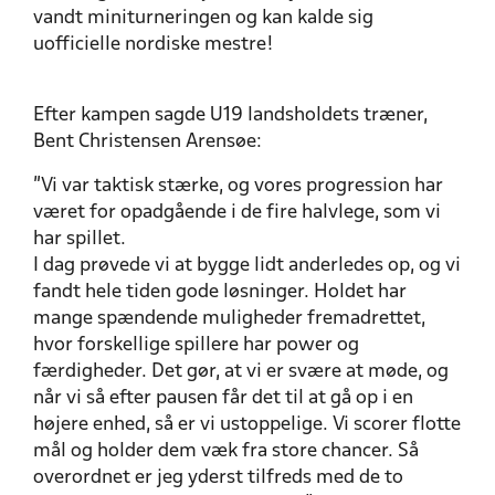
vandt miniturneringen og kan kalde sig
uofficielle nordiske mestre!
Efter kampen sagde U19 landsholdets træner,
Bent Christensen Arensøe:
"Vi var taktisk stærke, og vores progression har
været for opadgående i de fire halvlege, som vi
har spillet.
I dag prøvede vi at bygge lidt anderledes op, og vi
fandt hele tiden gode løsninger. Holdet har
mange spændende muligheder fremadrettet,
hvor forskellige spillere har power og
færdigheder. Det gør, at vi er svære at møde, og
når vi så efter pausen får det til at gå op i en
højere enhed, så er vi ustoppelige. Vi scorer flotte
mål og holder dem væk fra store chancer. Så
overordnet er jeg yderst tilfreds med de to