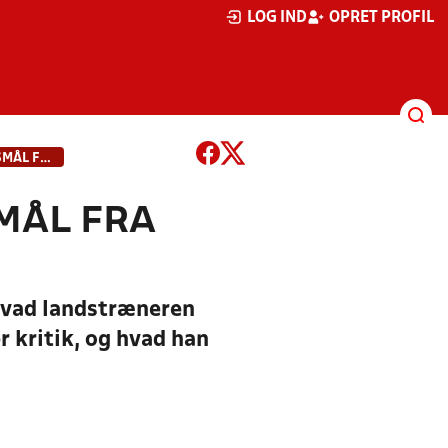
LOG IND
OPRET PROFIL
MORTEN OLSEN BESVARER SPØRGSMÅL FRA FANSENE
MÅL FRA
 hvad landstræneren
r kritik, og hvad han