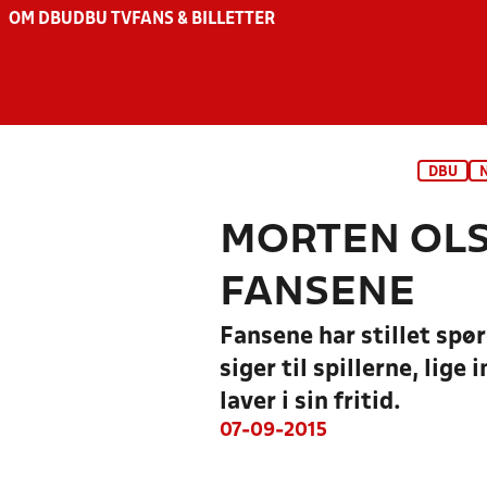
OM DBU
DBU TV
FANS & BILLETTER
DBU
MORTEN OLS
FANSENE
Fansene har stillet spø
siger til spillerne, lig
laver i sin fritid.
07-09-2015