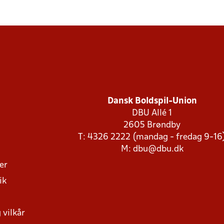
Dansk Boldspil-Union
DBU Allé 1
2605 Brøndby
T: 4326 2222 (mandag - fredag 9-16
M:
dbu@dbu.dk
ger
ik
 vilkår