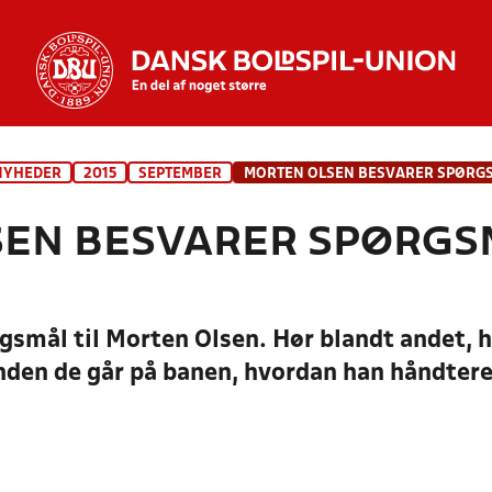
NYHEDER
2015
SEPTEMBER
EN BESVARER SPØRGS
rgsmål til Morten Olsen. Hør blandt andet,
e inden de går på banen, hvordan han håndtere