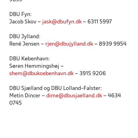
DBU Fyn:
Jacob Skov –
jask@dbufyn.dk
– 6311 5997
DBU Jylland:
René Jensen –
rjen@dbujylland.dk
– 8939 9954
DBU København:
Søren Hemmingshøj –
shem@dbukoebenhavn.dk
– 3915 9206
DBU Sjælland og DBU Lolland-Falster:
Metin Dincer –
dime@dbusjaelland.dk
– 4634
0745