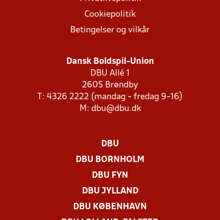
Cookiepolitik
Betingelser og vilkår
Dansk Boldspil-Union
DBU Allé 1
2605 Brøndby
T: 4326 2222 (mandag - fredag 9-16)
M:
dbu@dbu.dk
DBU
DBU BORNHOLM
DBU FYN
DBU JYLLAND
DBU KØBENHAVN