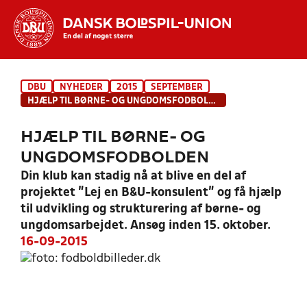
Hvad vil du søge efter?
DBU
NYHEDER
2015
SEPTEMBER
INDHOLD OG NYHEDER
HJÆLP TIL BØRNE- OG UNGDOMSFODBOLDEN
STILLINGER, RESULTATER, KLUBBER OG
HJÆLP TIL BØRNE- OG
HOLD
UNGDOMSFODBOLDEN
Din klub kan stadig nå at blive en del af
projektet ”Lej en B&U-konsulent” og få hjælp
til udvikling og strukturering af børne- og
ungdomsarbejdet. Ansøg inden 15. oktober.
16-09-2015