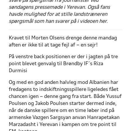
svare på spørgsmål fra journalister ved
søndagens pressemøde i Yerevan. Også fans
havde mulighed for at stille landstræneren
spørgsmål som han svarer på i videoen her.
Kravet til Morten Olsens drenge denne mandag
aften er ikke til at tage fejl af – en sejr!
På venstre back positionen er der i jagten på tre
point blevet genvalg til Brøndby IF´s Riza
Durmisi
Og med en god anden halvleg mod Albanien har
fredagens to indskiftningsspillere ligeledes fået
chancen igen – denne gang fra start. Både Yussuf
Poulsen og Jakob Poulsen starter dermed inde,
når de danske spillere om en time løber ind på
armenske Vazgen Sargsyan anvan Hanrapetakan
Marzadasht i Yerevan i kampen om tre point til