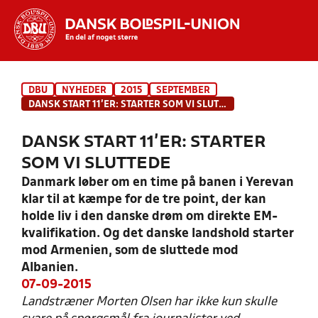
Hvad vil du søge efter?
DBU
NYHEDER
2015
SEPTEMBER
INDHOLD OG NYHEDER
DANSK START 11’ER: STARTER SOM VI SLUTTEDE
STILLINGER, RESULTATER, KLUBBER OG
DANSK START 11’ER: STARTER
HOLD
SOM VI SLUTTEDE
Danmark løber om en time på banen i Yerevan
klar til at kæmpe for de tre point, der kan
holde liv i den danske drøm om direkte EM-
kvalifikation. Og det danske landshold starter
mod Armenien, som de sluttede mod
Albanien.
07-09-2015
Landstræner Morten Olsen har ikke kun skulle