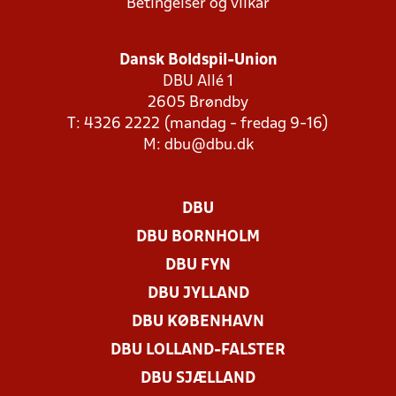
Betingelser og vilkår
Dansk Boldspil-Union
DBU Allé 1
2605 Brøndby
T: 4326 2222 (mandag - fredag 9-16)
M:
dbu@dbu.dk
DBU
DBU BORNHOLM
DBU FYN
DBU JYLLAND
DBU KØBENHAVN
DBU LOLLAND-FALSTER
DBU SJÆLLAND