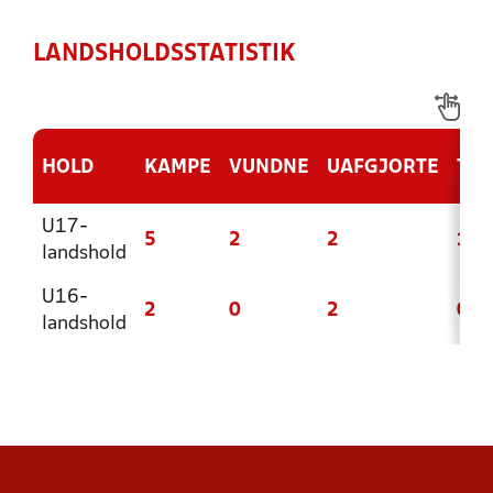
LANDSHOLDSSTATISTIK
HOLD
KAMPE
VUNDNE
UAFGJORTE
TAB
U17-
5
2
2
1
landshold
U16-
2
0
2
0
landshold