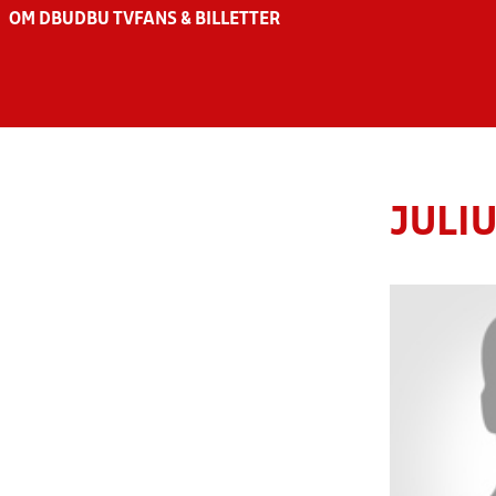
OM DBU
DBU TV
FANS & BILLETTER
JULI