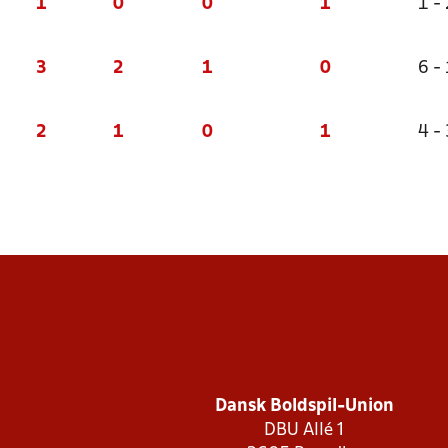
1
0
0
1
1 - 
3
2
1
0
6 - 
2
1
0
1
4 - 
Dansk Boldspil-Union
DBU Allé 1