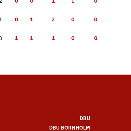
2
0
0
1
1
0
1
0
1
2
0
0
3
1
1
1
0
0
DBU
DBU BORNHOLM