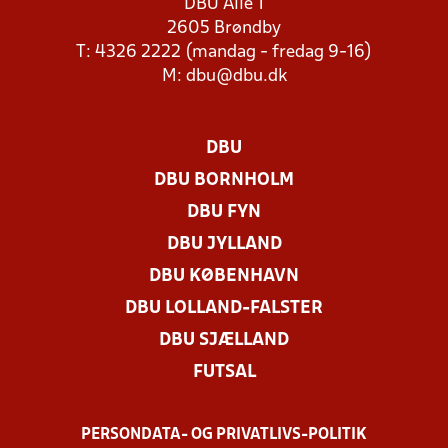
DBU Allé 1
2605 Brøndby
T: 4326 2222 (mandag - fredag 9-16)
M:
dbu@dbu.dk
DBU
DBU BORNHOLM
DBU FYN
DBU JYLLAND
DBU KØBENHAVN
DBU LOLLAND-FALSTER
DBU SJÆLLAND
FUTSAL
PERSONDATA- OG PRIVATLIVS-POLITIK