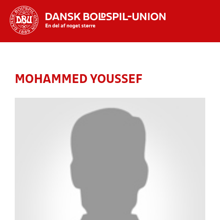
Hvad vil du søge efter?
INDHOLD OG NYHEDER
MOHAMMED YOUSSEF
STILLINGER, RESULTATER, KLUBBER OG
HOLD