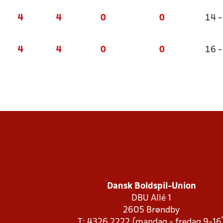
4
4
0
0
14 -
4
4
0
0
16 -
Dansk Boldspil-Union
DBU Allé 1
2605 Brøndby
T: 4326 2222 (mandag - fredag 9-16