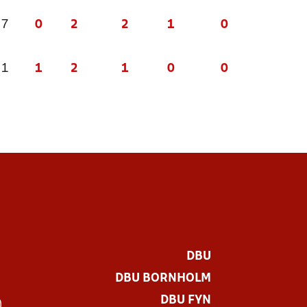
 7
0
2
2
1
0
 1
1
2
1
0
0
DBU
DBU BORNHOLM
DBU FYN
)