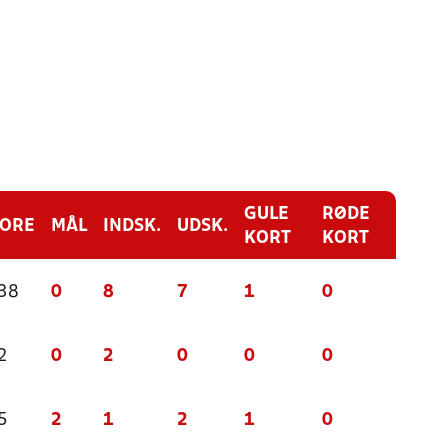
GULE
RØDE
CORE
MÅL
INDSK.
UDSK.
KORT
KORT
 38
0
8
7
1
0
2
0
2
0
0
0
5
2
1
2
1
0