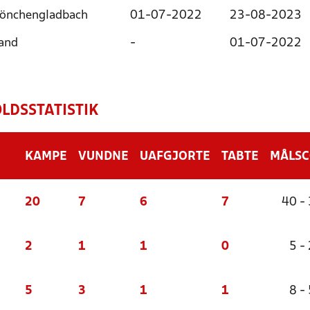
Mönchengladbach
01-07-2022
23-08-2023
land
-
01-07-2022
LDSSTATISTIK
KAMPE
VUNDNE
UAFGJORTE
TABTE
MÅLS
20
7
6
7
40 -
2
1
1
0
5 - 
5
3
1
1
8 - 