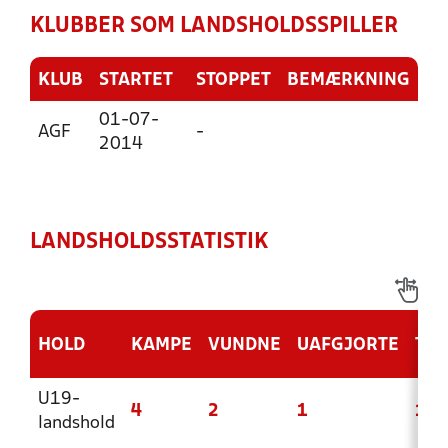
KLUBBER SOM LANDSHOLDSSPILLER
KLUB
STARTET
STOPPET
BEMÆRKNING
01-07-
AGF
-
2014
LANDSHOLDSSTATISTIK
HOLD
KAMPE
VUNDNE
UAFGJORTE
TAB
U19-
4
2
1
1
landshold