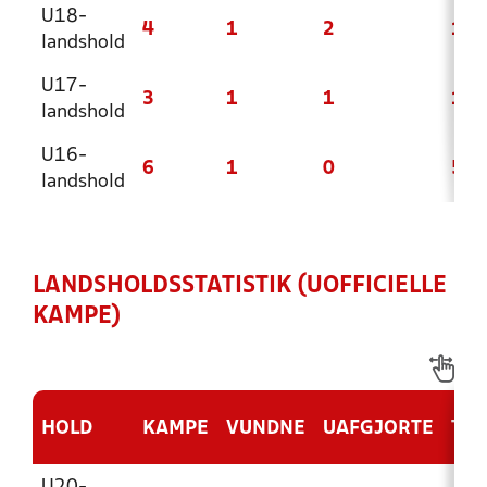
U18-
4
1
2
1
landshold
U17-
3
1
1
1
landshold
U16-
6
1
0
5
landshold
LANDSHOLDSSTATISTIK (UOFFICIELLE
KAMPE)
HOLD
KAMPE
VUNDNE
UAFGJORTE
TAB