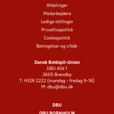
Afdelinger
Medarbejdere
Ledige stillinger
Privatlivspolitik
Cookiepolitik
Betingelser og vilkår
Dansk Boldspil-Union
DBU Allé 1
2605 Brøndby
T: 4326 2222 (mandag - fredag 9-16)
M:
dbu@dbu.dk
DBU
DBU BORNHOLM