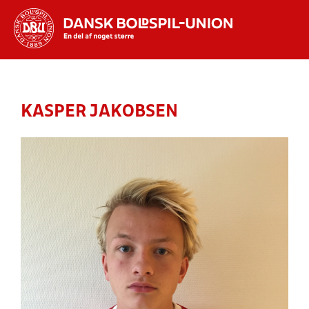
Hvad vil du søge efter?
INDHOLD OG NYHEDER
KASPER JAKOBSEN
STILLINGER, RESULTATER, KLUBBER OG
HOLD