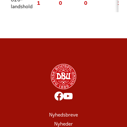
U20-
1
0
0
1
landshold
Nyhedsbreve
Nyheder