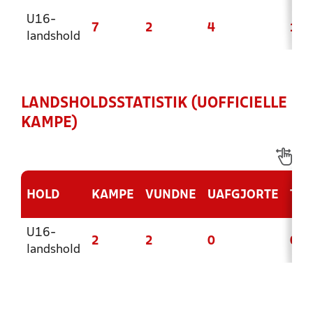
U16-
7
2
4
1
landshold
LANDSHOLDSSTATISTIK (UOFFICIELLE
KAMPE)
HOLD
KAMPE
VUNDNE
UAFGJORTE
TAB
U16-
2
2
0
0
landshold