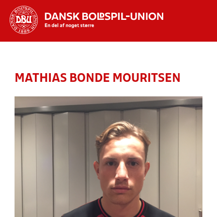
Hvad vil du søge efter?
INDHOLD OG NYHEDER
MATHIAS BONDE MOURITSEN
STILLINGER, RESULTATER, KLUBBER OG
HOLD