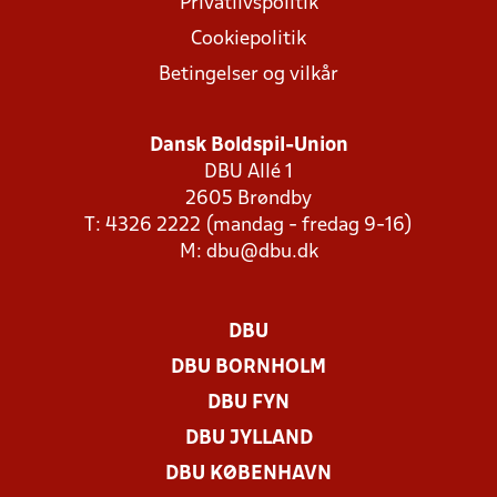
Privatlivspolitik
Cookiepolitik
Betingelser og vilkår
Dansk Boldspil-Union
DBU Allé 1
2605 Brøndby
T: 4326 2222 (mandag - fredag 9-16)
M:
dbu@dbu.dk
DBU
DBU BORNHOLM
DBU FYN
DBU JYLLAND
DBU KØBENHAVN