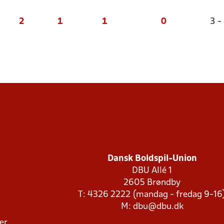
2
1
1
0
3 -
Dansk Boldspil-Union
DBU Allé 1
2605 Brøndby
T: 4326 2222 (mandag - fredag 9-16
M:
dbu@dbu.dk
ger