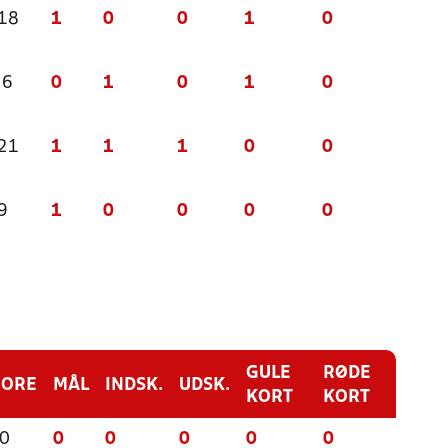
 18
1
0
0
1
0
 6
0
1
0
1
0
 21
1
1
1
0
0
9
1
0
0
0
0
GULE
RØDE
CORE
MÅL
INDSK.
UDSK.
KORT
KORT
 0
0
0
0
0
0