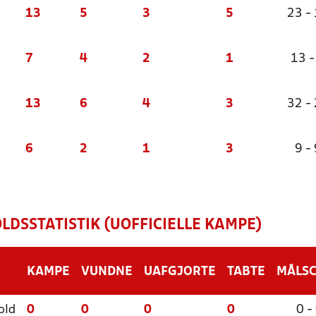
13
5
3
5
23 -
7
4
2
1
13 -
13
6
4
3
32 -
6
2
1
3
9 - 
DSSTATISTIK (UOFFICIELLE KAMPE)
KAMPE
VUNDNE
UAFGJORTE
TABTE
MÅLS
old
0
0
0
0
0 -