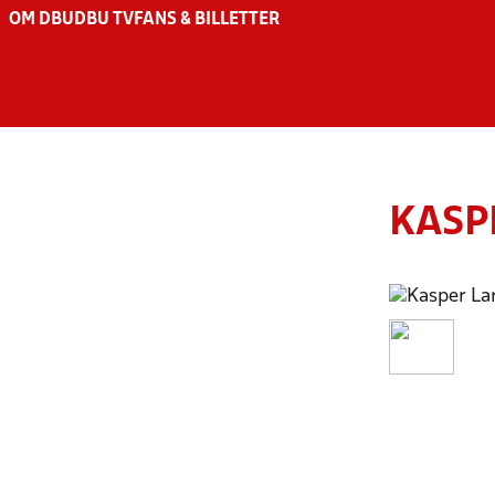
OM DBU
DBU TV
FANS & BILLETTER
KASP