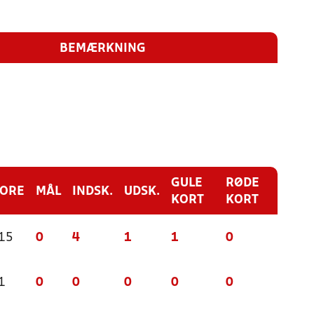
BEMÆRKNING
GULE
RØDE
CORE
MÅL
INDSK.
UDSK.
KORT
KORT
 15
0
4
1
1
0
1
0
0
0
0
0