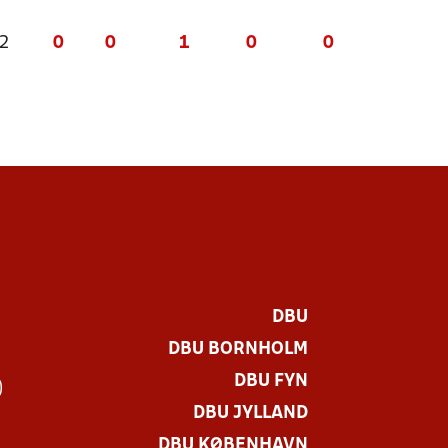
 2
0
0
1
0
0
DBU
DBU BORNHOLM
DBU FYN
)
DBU JYLLAND
DBU KØBENHAVN