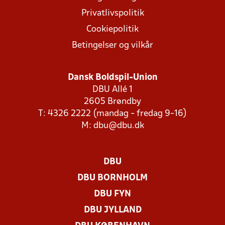
Privatlivspolitik
Cookiepolitik
Betingelser og vilkår
Dansk Boldspil-Union
DBU Allé 1
2605 Brøndby
T: 4326 2222 (mandag - fredag 9-16)
M:
dbu@dbu.dk
DBU
DBU BORNHOLM
DBU FYN
DBU JYLLAND