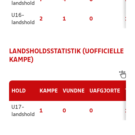
landshold
U16-
2
1
0
1
landshold
LANDSHOLDSSTATISTIK (UOFFICIELLE
KAMPE)
HOLD
KAMPE
VUNDNE
UAFGJORTE
TAB
U17-
1
0
0
1
landshold