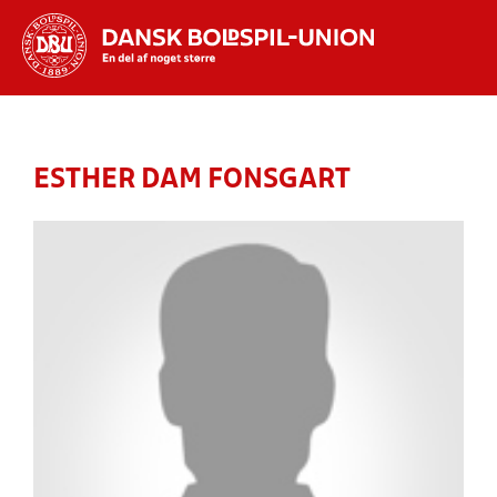
Hvad vil du søge efter?
INDHOLD OG NYHEDER
ESTHER DAM FONSGART
STILLINGER, RESULTATER, KLUBBER OG
HOLD