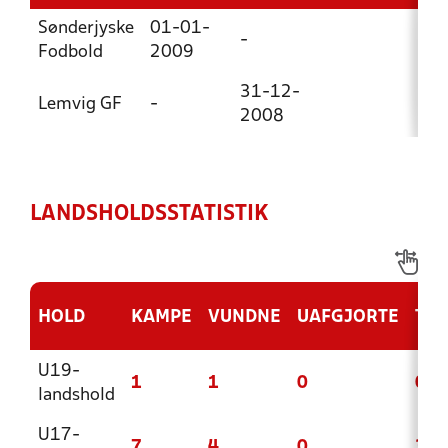
Sønderjyske
01-01-
-
Fodbold
2009
31-12-
Lemvig GF
-
2008
LANDSHOLDSSTATISTIK
HOLD
KAMPE
VUNDNE
UAFGJORTE
TAB
U19-
1
1
0
0
landshold
U17-
7
4
0
3