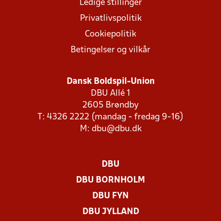
Ledige stillinger
Privatlivspolitik
Cookiepolitik
Betingelser og vilkår
Dansk Boldspil-Union
DBU Allé 1
2605 Brøndby
T: 4326 2222 (mandag - fredag 9-16)
M:
dbu@dbu.dk
DBU
DBU BORNHOLM
DBU FYN
DBU JYLLAND