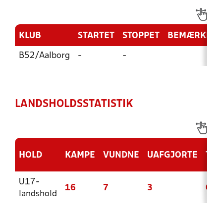
KLUB
STARTET
STOPPET
BEMÆRKNI
B52/Aalborg
-
-
LANDSHOLDSSTATISTIK
HOLD
KAMPE
VUNDNE
UAFGJORTE
TAB
U17-
16
7
3
6
landshold