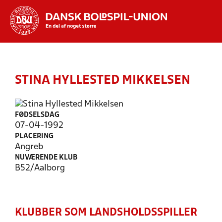
Hvad vil du søge efter?
INDHOLD OG NYHEDER
STINA HYLLESTED MIKKELSEN
STILLINGER, RESULTATER, KLUBBER OG
HOLD
FØDSELSDAG
07-04-1992
PLACERING
Angreb
NUVÆRENDE KLUB
B52/Aalborg
KLUBBER SOM LANDSHOLDSSPILLER