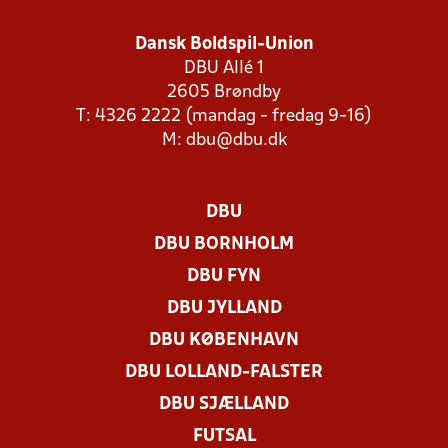
Dansk Boldspil-Union
DBU Allé 1
2605 Brøndby
T: 4326 2222 (mandag - fredag 9-16)
M:
dbu@dbu.dk
DBU
DBU BORNHOLM
DBU FYN
DBU JYLLAND
DBU KØBENHAVN
DBU LOLLAND-FALSTER
DBU SJÆLLAND
FUTSAL