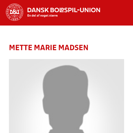
Hvad vil du søge efter?
INDHOLD OG NYHEDER
METTE MARIE MADSEN
STILLINGER, RESULTATER, KLUBBER OG
HOLD