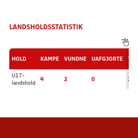
LANDSHOLDSSTATISTIK
HOLD
KAMPE
VUNDNE
UAFGJORTE
TAB
U17-
4
2
0
2
landshold