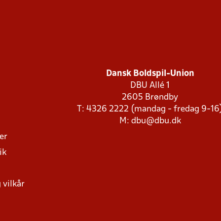
Dansk Boldspil-Union
DBU Allé 1
2605 Brøndby
T: 4326 2222 (mandag - fredag 9-16
M:
dbu@dbu.dk
ger
ik
 vilkår