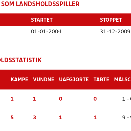
 SOM LANDSHOLDSSPILLER
STARTET
STOPPET
01-01-2004
31-12-2009
LDSSTATISTIK
KAMPE
VUNDNE
UAFGJORTE
TABTE
MÅLS
1
1
0
0
1 - 
5
3
1
1
9 - 