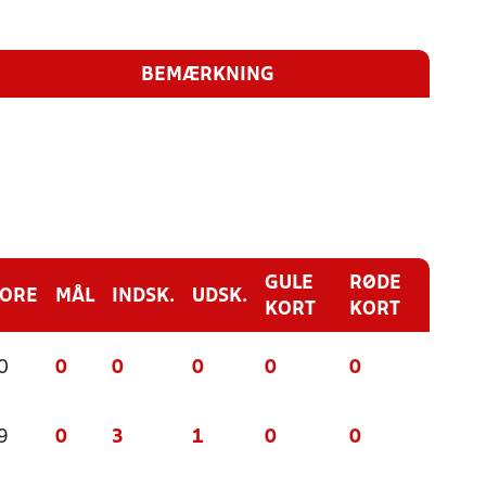
BEMÆRKNING
GULE
RØDE
CORE
MÅL
INDSK.
UDSK.
KORT
KORT
0
0
0
0
0
0
9
0
3
1
0
0