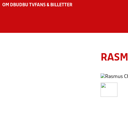
OM DBU
DBU TV
FANS & BILLETTER
RASM