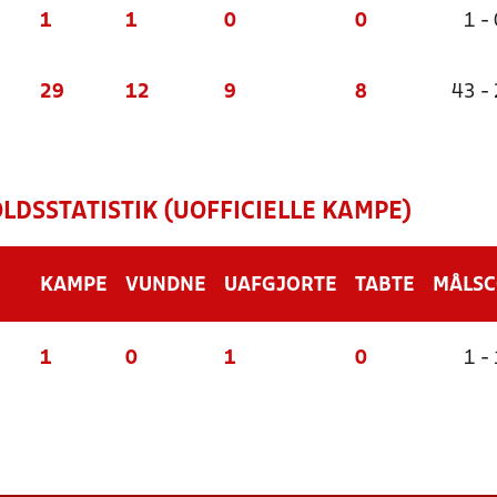
1
1
0
0
1 - 
29
12
9
8
43 -
DSSTATISTIK (UOFFICIELLE KAMPE)
KAMPE
VUNDNE
UAFGJORTE
TABTE
MÅLS
1
0
1
0
1 - 