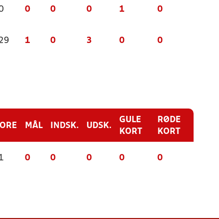
0
0
0
0
1
0
 29
1
0
3
0
0
GULE
RØDE
CORE
MÅL
INDSK.
UDSK.
KORT
KORT
1
0
0
0
0
0