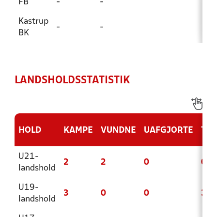
FB
-
-
Kastrup
-
-
BK
LANDSHOLDSSTATISTIK
HOLD
KAMPE
VUNDNE
UAFGJORTE
TAB
U21-
2
2
0
0
landshold
U19-
3
0
0
3
landshold