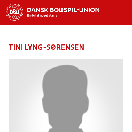
Hvad vil du søge efter?
INDHOLD OG NYHEDER
TINI LYNG-SØRENSEN
STILLINGER, RESULTATER, KLUBBER OG
HOLD