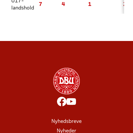
U17-
7
4
1
2
landshold
Nyhedsbreve
Nyheder