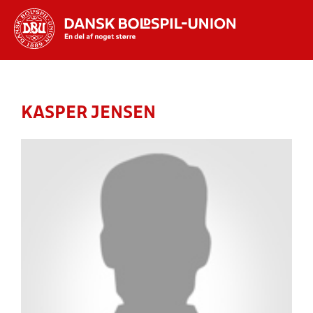
Hvad vil du søge efter?
INDHOLD OG NYHEDER
KASPER JENSEN
STILLINGER, RESULTATER, KLUBBER OG
HOLD