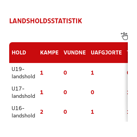
LANDSHOLDSSTATISTIK
HOLD
KAMPE
VUNDNE
UAFGJORTE
TAB
U19-
1
0
1
0
landshold
U17-
1
0
0
1
landshold
U16-
2
0
1
1
landshold