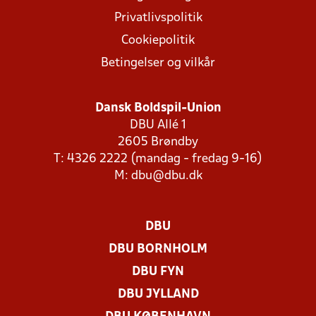
Privatlivspolitik
Cookiepolitik
Betingelser og vilkår
Dansk Boldspil-Union
DBU Allé 1
2605 Brøndby
T: 4326 2222 (mandag - fredag 9-16)
M:
dbu@dbu.dk
DBU
DBU BORNHOLM
DBU FYN
DBU JYLLAND