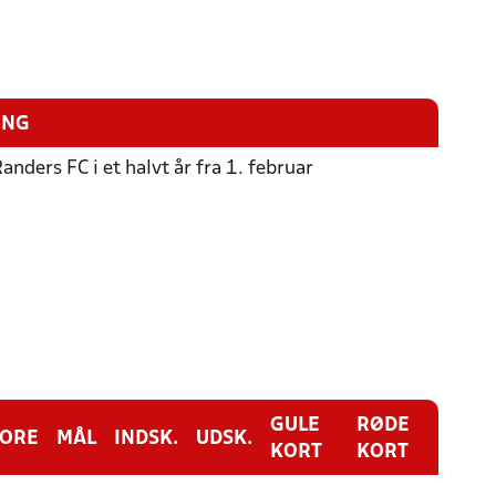
ING
Randers FC i et halvt år fra 1. februar
GULE
RØDE
CORE
MÅL
INDSK.
UDSK.
KORT
KORT