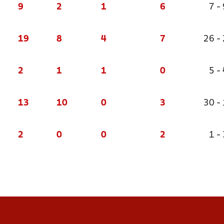
9
2
1
6
7 - 
19
8
4
7
26 -
2
1
1
0
5 - 
13
10
0
3
30 -
2
0
0
2
1 - 