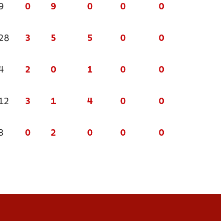
9
0
9
0
0
0
 28
3
5
5
0
0
4
2
0
1
0
0
 12
3
1
4
0
0
3
0
2
0
0
0