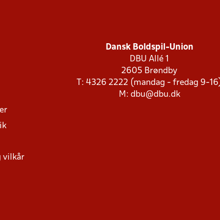
Dansk Boldspil-Union
DBU Allé 1
2605 Brøndby
T: 4326 2222 (mandag - fredag 9-16
M:
dbu@dbu.dk
ger
ik
 vilkår