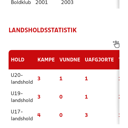
Boldklub
2001
2003
LANDSHOLDSSTATISTIK
HOLD
KAMPE
VUNDNE
UAFGJORTE
TAB
U20-
3
1
1
1
landshold
U19-
3
0
1
2
landshold
U17-
4
0
3
1
landshold