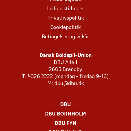
Ledige stillinger
Privatlivspolitik
Cookiepolitik
Betingelser og vilkår
Dansk Boldspil-Union
DBU Allé 1
2605 Brøndby
T: 4326 2222 (mandag - fredag 9-16)
M:
dbu@dbu.dk
DBU
DBU BORNHOLM
DBU FYN