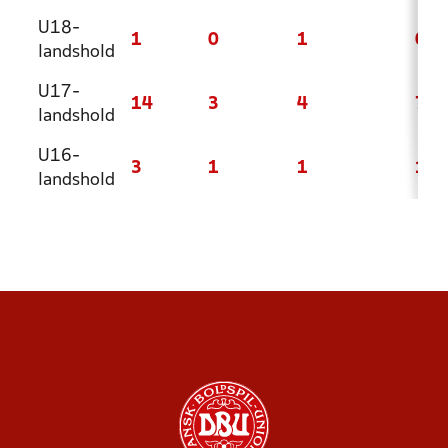
U18-
1
0
1
0
landshold
U17-
14
3
4
7
landshold
U16-
3
1
1
1
landshold