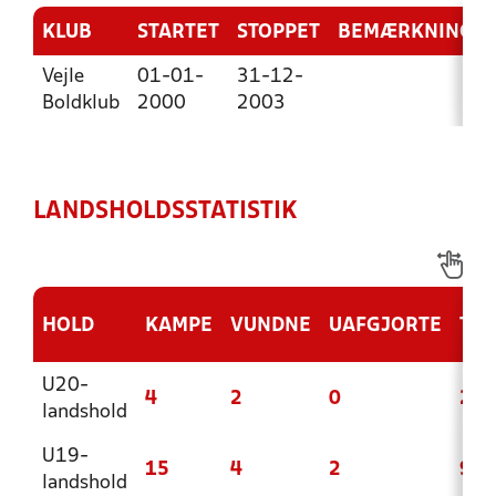
KLUB
STARTET
STOPPET
BEMÆRKNING
Vejle
01-01-
31-12-
Boldklub
2000
2003
LANDSHOLDSSTATISTIK
HOLD
KAMPE
VUNDNE
UAFGJORTE
TAB
U20-
4
2
0
2
landshold
U19-
15
4
2
9
landshold