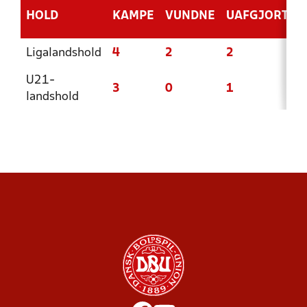
HOLD
KAMPE
VUNDNE
UAFGJORTE
Ligalandshold
4
2
2
U21-
3
0
1
landshold