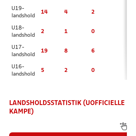
U19-
14
4
2
8
landshold
U18-
2
1
0
1
landshold
U17-
19
8
6
5
landshold
U16-
5
2
0
3
landshold
LANDSHOLDSSTATISTIK (UOFFICIELLE
KAMPE)