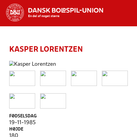
Hvad vil du søge efter?
INDHOLD OG NYHEDER
KASPER LORENTZEN
STILLINGER, RESULTATER, KLUBBER OG
HOLD
FØDSELSDAG
19-11-1985
HØJDE
180