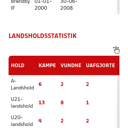
Brøndby
01-01-
30-06-
IF
2000
2008
LANDSHOLDSSTATISTIK
HOLD
KAMPE
VUNDNE
UAFGJORTE
TA
A-
6
2
2
2
Landshold
U21-
13
8
1
4
landshold
U20-
4
2
2
0
landshold