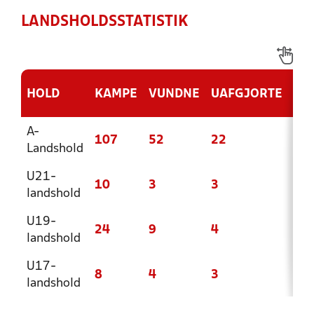
LANDSHOLDSSTATISTIK
HOLD
KAMPE
VUNDNE
UAFGJORTE
TA
A-
107
52
22
33
Landshold
U21-
10
3
3
4
landshold
U19-
24
9
4
11
landshold
U17-
8
4
3
1
landshold