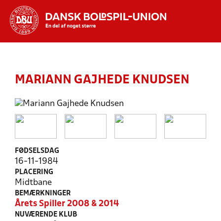
Hvad vil du søge efter?
INDHOLD OG NYHEDER
MARIANN GAJHEDE KNUDSEN
STILLINGER, RESULTATER, KLUBBER OG
HOLD
FØDSELSDAG
16-11-1984
PLACERING
Midtbane
BEMÆRKNINGER
Årets Spiller 2008 & 2014
NUVÆRENDE KLUB