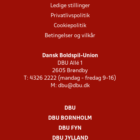
Ledige stillinger
Privatlivspolitik
Cookiepolitik
Betingelser og vilkår
Dansk Boldspil-Union
DBU Allé 1
2605 Brøndby
T: 4326 2222 (mandag - fredag 9-16)
M:
dbu@dbu.dk
DBU
DBU BORNHOLM
DBU FYN
DBU JYLLAND