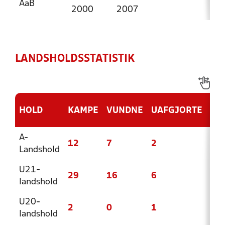
AaB
2000
2007
LANDSHOLDSSTATISTIK
HOLD
KAMPE
VUNDNE
UAFGJORTE
TA
A-
12
7
2
3
Landshold
U21-
29
16
6
7
landshold
U20-
2
0
1
1
landshold