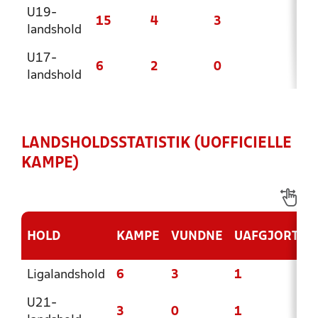
U19-
15
4
3
8
landshold
U17-
6
2
0
4
landshold
LANDSHOLDSSTATISTIK (UOFFICIELLE
KAMPE)
HOLD
KAMPE
VUNDNE
UAFGJORTE
Ligalandshold
6
3
1
U21-
3
0
1