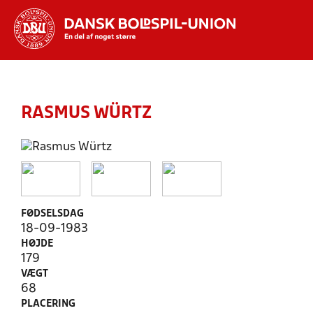
Hvad vil du søge efter?
INDHOLD OG NYHEDER
RASMUS WÜRTZ
STILLINGER, RESULTATER, KLUBBER OG
HOLD
FØDSELSDAG
18-09-1983
HØJDE
179
VÆGT
68
PLACERING