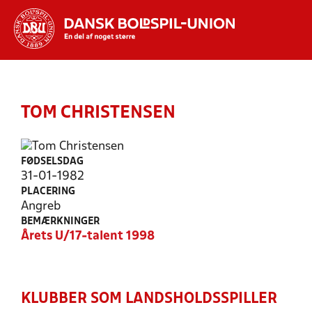
Hvad vil du søge efter?
INDHOLD OG NYHEDER
TOM CHRISTENSEN
STILLINGER, RESULTATER, KLUBBER OG
HOLD
FØDSELSDAG
31-01-1982
PLACERING
Angreb
BEMÆRKNINGER
Årets U/17-talent 1998
KLUBBER SOM LANDSHOLDSSPILLER