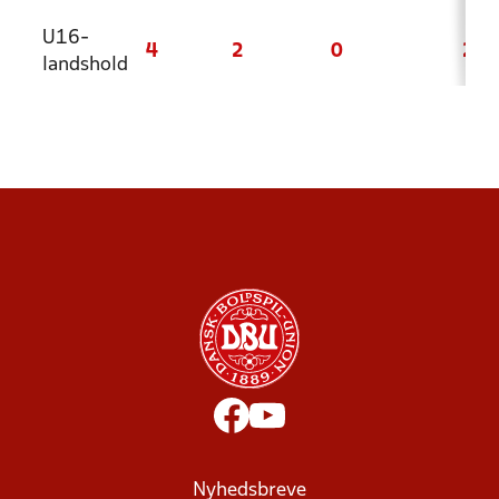
U16-
4
2
0
2
landshold
Nyhedsbreve