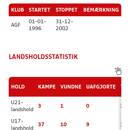
KLUB
STARTET
STOPPET
BEMÆRKNING
01-01-
31-12-
AGF
1996
2002
LANDSHOLDSSTATISTIK
HOLD
KAMPE
VUNDNE
UAFGJORTE
TAB
U21-
3
1
0
2
landshold
U17-
37
10
9
18
landshold