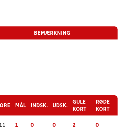
BEMÆRKNING
GULE
RØDE
CORE
MÅL
INDSK.
UDSK.
KORT
KORT
 11
1
0
0
2
0