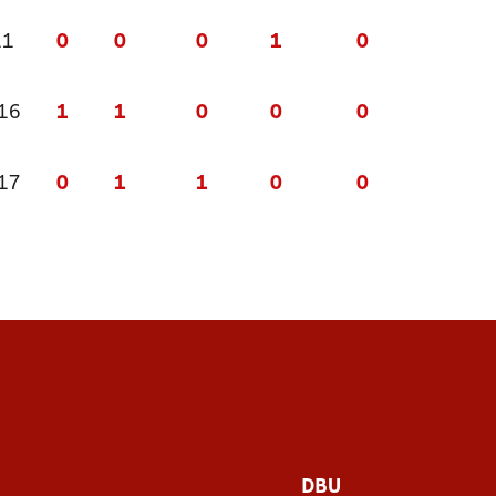
11
0
0
0
1
0
 16
1
1
0
0
0
 17
0
1
1
0
0
DBU