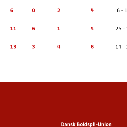
6
0
2
4
6 - 
11
6
1
4
25 -
13
3
4
6
14 -
Dansk Boldspil-Union