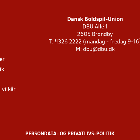
Dansk Boldspil-Union
DBU Allé 1
2605 Brøndby
T: 4326 2222 (mandag - fredag 9-16
M:
dbu@dbu.dk
ger
ik
 vilkår
PERSONDATA- OG PRIVATLIVS-POLITIK