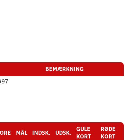
BEMÆRKNING
997
GULE
RØDE
CORE
MÅL
INDSK.
UDSK.
KORT
KORT