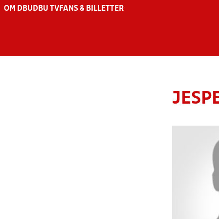
OM DBU
DBU TV
FANS & BILLETTER
JESP