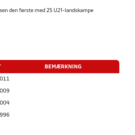
ensen den første med 25 U21-landskampe
T
BEMÆRKNING
2011
2009
2004
1996