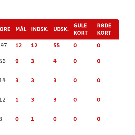
GULE
RØDE
CORE
MÅL
INDSK.
UDSK.
KORT
KORT
 97
12
12
55
0
0
 56
9
3
4
0
0
 14
3
3
3
0
0
 12
1
3
3
0
0
3
0
1
0
0
0